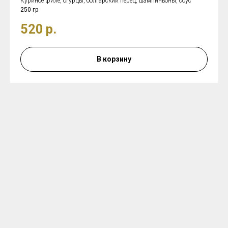
Куриное филе, огурцы, болгарский перец, шампиньоны, соус
250 гр
520
р.
В корзину