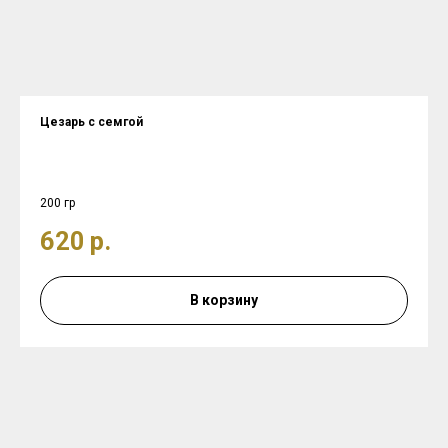
Цезарь с семгой
200 гр
620
р.
В корзину